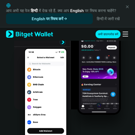
English
日本語
आप अभी यह पेज
हिन्दी
में देख रहे हैं. क्या आप
English
पर स्विच करना चाहेंगे?
Tiếng Việt
English पर स्विच करें
हिन्दी में जारी रखें
Русский
Español (Latinoamérica)
अभी डाउनलोड करें
Türkçe
Italiano
Français
Deutsch
简体中文
繁體中文
Português (Portugal)
Bahasa Indonesia
ภาษาไทย
हिन्दी
বাংলা
Español
Português (Brasil)
Español (Argentina)