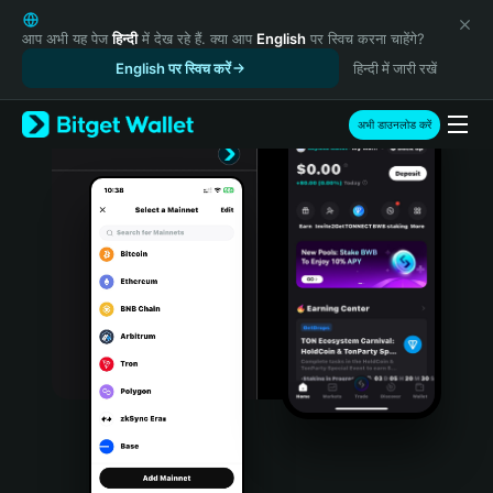
English
日本語
आप अभी यह पेज
हिन्दी
में देख रहे हैं. क्या आप
English
पर स्विच करना चाहेंगे?
Tiếng Việt
English पर स्विच करें
हिन्दी में जारी रखें
Русский
Español (Latinoamérica)
अभी डाउनलोड करें
Türkçe
Italiano
Français
Deutsch
简体中文
繁體中文
Português (Portugal)
Bahasa Indonesia
ภาษาไทย
हिन्दी
বাংলা
Español
Português (Brasil)
Español (Argentina)