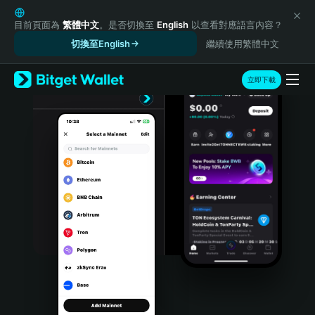
English
日本語
目前頁面為
繁體中文
。是否切換至
English
以查看對應語言內容？
Tiếng Việt
切換至English
繼續使用繁體中文
Русский
Español (Latinoamérica)
立即下載
Türkçe
Italiano
Français
Deutsch
简体中文
繁體中文
Português (Portugal)
Bahasa Indonesia
ภาษาไทย
हिन्दी
বাংলা
Español
Português (Brasil)
Español (Argentina)