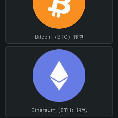
Bitcoin（BTC）錢包
Ethereum（ETH）錢包