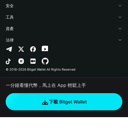
學院
Stablecoin Earn
開發者文件
安全
加密資訊
Payfi Crypto
連接錢包
風險保障基金
工具
幫助中心
Crypto Swap API
Bitget Wallet Pay
安全防護技術
快捷買幣
資產
‌聯繫我們
Altcoin Season Index
合作上架
授權檢測
Arbitrum
法律
品牌資源
Prediction Markets
合約檢測
Avalanche
隱私協議
工作機會
DApp
批次轉帳
Bitcoin
用戶使用協議
© 2018-2026 Bitget Wallet All Rights Reserved
官方渠道驗證
Trade
BNB Chain
Risk Disclosure
一分鐘看懂代幣，馬上在 App 輕鬆上手
RWA
Polygon
如何購買加密貨幣
下載 Bitget Wallet