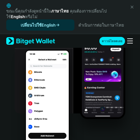
English
日本語
ขณะนี้คุณกำลังดูหน้านี้ใน
ภาษาไทย
คุณต้องการเปลี่ยนไป
ใช้
English
หรือไม่
Tiếng Việt
เปลี่ยนไปใช้English
ดำเนินการต่อในภาษาไทย
Русский
Español (Latinoamérica)
Türkçe
ดาวน์โหลดเลย
Italiano
Français
Deutsch
简体中文
繁體中文
Português (Portugal)
Bahasa Indonesia
ภาษาไทย
हिन्दी
বাংলা
Español
Português (Brasil)
Español (Argentina)