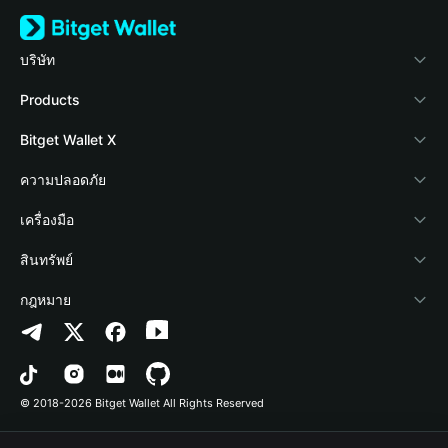
บริษัท
เกี่ยวกับ Bitget Wallet
Products
Blog
Crypto Card
Bitget Wallet X
Academy
Stablecoin Earn
นักพัฒนา
ความปลอดภัย
ข่าวสารด้านคริปโต
Payfi Crypto
เชื่อมต่อ Wallet
Protection Fund
เครื่องมือ
ศูนย์ช่วยเหลือ
Crypto Swap API
Bitget Wallet Pay
เทคโนโลยีความปลอดภัย
ซื้อคริปโต
สินทรัพย์
ติดต่อเรา
Altcoin Season Index
ลิสต์โปรเจกต์
การตรวจจับการอนุญาต
Arbitrum
กฎหมาย
ทรัพยากรข้อมูลของแบรนด์
Prediction Markets
การตรวจจับสัญญา
Avalanche
นโยบายความเป็นส่วนตัว
อาชีพ
DApp
การโอนเป็นชุด
Bitcoin
ข้อตกลงในการใช้บริการ
© 2018-2026 Bitget Wallet All Rights Reserved
การยืนยันช่องทางอย่างเป็นทางการ
Trade
BNB Chain
Risk Disclosure