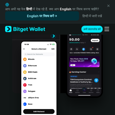
English
日本語
आप अभी यह पेज
हिन्दी
में देख रहे हैं. क्या आप
English
पर स्विच करना चाहेंगे?
Tiếng Việt
English पर स्विच करें
हिन्दी में जारी रखें
Русский
Español (Latinoamérica)
अभी डाउनलोड करें
Türkçe
Italiano
Français
Deutsch
简体中文
繁體中文
Português (Portugal)
Bahasa Indonesia
ภาษาไทย
हिन्दी
বাংলা
Español
Português (Brasil)
Español (Argentina)