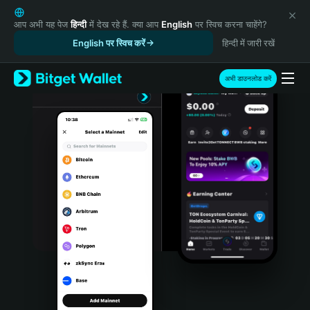
English
日本語
आप अभी यह पेज
हिन्दी
में देख रहे हैं. क्या आप
English
पर स्विच करना चाहेंगे?
Tiếng Việt
English पर स्विच करें
हिन्दी में जारी रखें
Русский
Español (Latinoamérica)
अभी डाउनलोड करें
Türkçe
Italiano
Français
Deutsch
简体中文
繁體中文
Português (Portugal)
Bahasa Indonesia
ภาษาไทย
हिन्दी
বাংলা
Español
Português (Brasil)
Español (Argentina)