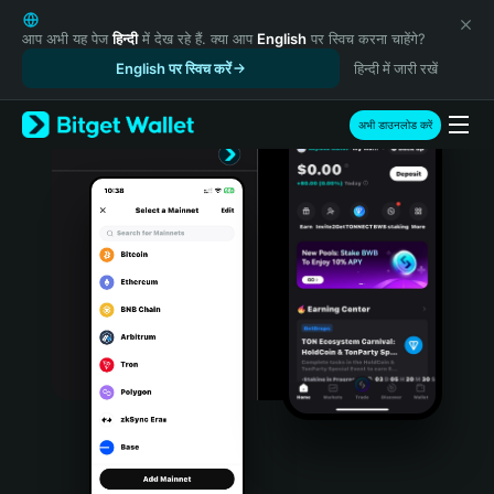
English
日本語
आप अभी यह पेज
हिन्दी
में देख रहे हैं. क्या आप
English
पर स्विच करना चाहेंगे?
Tiếng Việt
English पर स्विच करें
हिन्दी में जारी रखें
Русский
Español (Latinoamérica)
अभी डाउनलोड करें
Türkçe
Italiano
Français
Deutsch
简体中文
繁體中文
Português (Portugal)
Bahasa Indonesia
ภาษาไทย
हिन्दी
বাংলা
Español
Português (Brasil)
Español (Argentina)