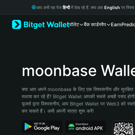
English
आप अभी यह पेज
हिन्दी
में देख रहे हैं. क्या आप
English
पर स्विच 
日本語
Tiếng Việt
वॉलेट
बैंक कार्ड
स्वैप
Earn
Predi
Русский
Español (Latinoamérica)
Türkçe
Italiano
Français
Deutsch
moonbase Wall
简体中文
繁體中文
Português (Portugal)
क्या आप अपने moonbase के लिए एक विश्वसनीय और सुरक्षित क्
Bahasa Indonesia
तलाश कर रहे हैं? Bitget Wallet आपकी सबसे अच्छी पसंद होग
ภาษาไทย
यूजर्स द्वारा विश्वसनीय, आप Bitget Wallet पर Web3 को स्वतंत्
हिन्दी
कर सकते हैं। अभी अपनी यात्रा शुरू करें!
বাংলা
Español
Português (Brasil)
Español (Argentina)