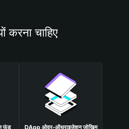
ं करना चाहिए
न फंड
DApp ओवर-ऑथराइजेशन जोखिम