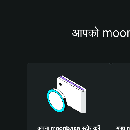
आपको moonba
अपना moonbase स्टोर करें
मुफ्त