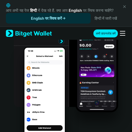
English
日本語
आप अभी यह पेज
हिन्दी
में देख रहे हैं. क्या आप
English
पर स्विच करना चाहेंगे?
Tiếng Việt
English पर स्विच करें
हिन्दी में जारी रखें
Русский
Español (Latinoamérica)
अभी डाउनलोड करें
Türkçe
Italiano
Français
Deutsch
简体中文
繁體中文
Português (Portugal)
Bahasa Indonesia
ภาษาไทย
हिन्दी
বাংলা
Español
Português (Brasil)
Español (Argentina)