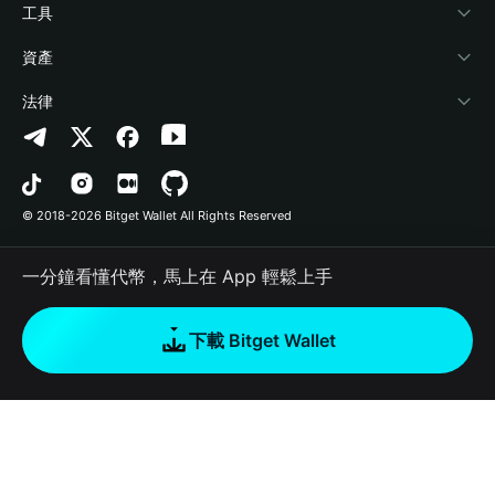
加密資訊
Payfi Crypto
連接錢包
風險保障基金
工具
幫助中心
Crypto Swap API
Bitget Wallet Pay
安全防護技術
快捷買幣
資產
‌聯繫我們
Altcoin Season Index
合作上架
授權檢測
Arbitrum
法律
品牌資源
Prediction Markets
合約檢測
Avalanche
隱私協議
工作機會
DApp
批次轉帳
Bitcoin
用戶使用協議
© 2018-2026 Bitget Wallet All Rights Reserved
官方渠道驗證
Trade
BNB Chain
Risk Disclosure
一分鐘看懂代幣，馬上在 App 輕鬆上手
RWA
Polygon
如何購買加密貨幣
下載 Bitget Wallet