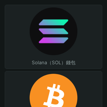
Solana（SOL）錢包