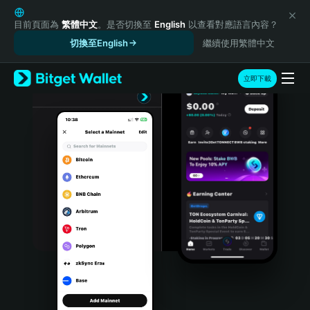
English
日本語
目前頁面為
繁體中文
。是否切換至
English
以查看對應語言內容？
Tiếng Việt
切換至English
繼續使用繁體中文
Русский
Español (Latinoamérica)
立即下載
Türkçe
Italiano
Français
Deutsch
简体中文
繁體中文
Português (Portugal)
Bahasa Indonesia
ภาษาไทย
हिन्दी
বাংলা
Español
Português (Brasil)
Español (Argentina)