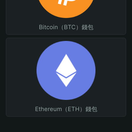
Bitcoin（BTC）錢包
Ethereum（ETH）錢包