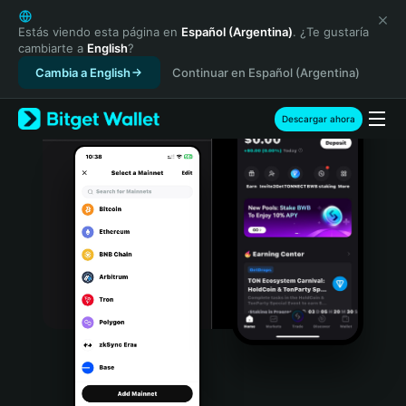
English
日本語
Estás viendo esta página en
Español (Argentina)
. ¿Te gustaría
cambiarte a
English
?
Tiếng Việt
Cambia a English
Continuar en Español (Argentina)
Русский
Español (Latinoamérica)
Türkçe
Descargar ahora
Italiano
Français
Deutsch
简体中文
繁體中文
Português (Portugal)
Bahasa Indonesia
ภาษาไทย
हिन्दी
বাংলা
Español
Português (Brasil)
Español (Argentina)