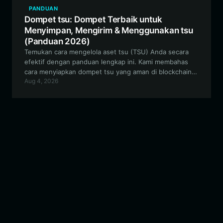
PANDUAN
Dompet tsu: Dompet Terbaik untuk
Menyimpan, Mengirim & Menggunakan tsu
(Panduan 2026)
Temukan cara mengelola aset tsu (TSU) Anda secara
efektif dengan panduan lengkap ini. Kami membahas
cara menyiapkan dompet tsu yang aman di blockchain
Aug 4, 2026
Solana menggunakan Bitget Wallet, memastikan akses
yang lancar untuk trading, penyediaan likuiditas, dan
keterlibatan komunitas.