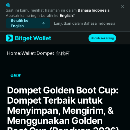
English
日本語
Saat ini kamu melihat halaman ini dalam
Bahasa Indonesia
.
Apakah kamu ingin beralih ke
English
?
Tiếng Việt
Beralih ke
Lanjutkan dalam Bahasa Indonesia
Русский
English
Español (Latinoamérica)
Türkçe
Unduh sekarang
Italiano
Français
Home
›
Wallet
›
Dompet 金靴杯
Deutsch
简体中文
繁體中文
金靴杯
Português (Portugal)
Bahasa Indonesia
Dompet Golden Boot Cup:
ภาษาไทย
Dompet Terbaik untuk
हिन्दी
বাংলা
Menyimpan, Mengirim, &
Español
Menggunakan Golden
Português (Brasil)
Español (Argentina)