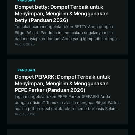
PANDUAN
Dompet betty: Dompet Terbaik untuk
Menyimpan, Mengirim & Menggunakan
betty (Panduan 2026)
Temukan cara mengelola token BETTY Anda dengan
Bitget Wallet. Panduan ini mencakup segalanya mulai
dari menyiapkan dompet Anda yang kompatibel dengan
Aug 7, 2026
EVM yang aman hingga berpartisipasi dalam ekosistem
berbasis komunitas 'The Flying Fossil'.
PANDUAN
Dompet PEPARK: Dompet Terbaik untuk
Menyimpan, Mengirim & Menggunakan
PEPE Parker (Panduan 2026)
Ingin mengelola token PEPE Parker (PEPARK) Anda
dengan efisien? Temukan alasan mengapa Bitget Wallet
adalah pilihan ideal untuk token meme berbasis Solana,
Aug 4, 2026
yang menawarkan akses tanpa hambatan ke ekosistem
PEPE Parker.