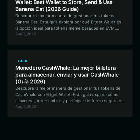
Wallet: Best Wallet to Store, Send & Use
Banana Cat (2026 Guide)
Descubre la mejor manera de gestionar tus tokens
Banana Cat. Esta guía explora por qué Bitget Wallet es
la opción ideal para tokens meme basados en EVM,
Aug 7, 2026
ofreciendo almacenamiento seguro, trading fluido y
funciones completas de participación comunitaria.
GUÍA
Monedero CashWhale: La mejor billetera
para almacenar, enviar y usar CashWhale
(Guía 2026)
Descubre la mejor manera de gestionar tus tokens de
CashWhale con Bitget Wallet. Esta guía explora cómo
almacenar, intercambiar y participar de forma segura en
Aug 7, 2026
el ecosistema de la comunidad de CashWhale en la
cadena de bloques de Solana.