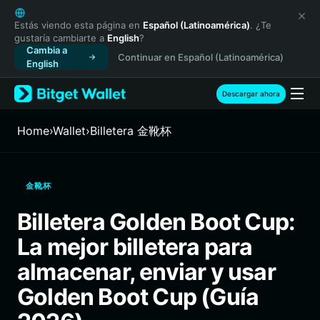
English
日本語
Estás viendo esta página en
Español (Latinoamérica)
. ¿Te
gustaría cambiarte a
English
?
Tiếng Việt
Cambia a
Continuar en Español (Latinoamérica)
Русский
English
Español (Latinoamérica)
Türkçe
Descargar ahora
Italiano
Français
Home
›
Wallet
›
Billetera 金靴杯
Deutsch
简体中文
繁體中文
金靴杯
Português (Portugal)
Bahasa Indonesia
Billetera Golden Boot Cup:
ภาษาไทย
La mejor billetera para
हिन्दी
বাংলা
almacenar, enviar y usar
Español
Golden Boot Cup (Guía
Português (Brasil)
Español (Argentina)