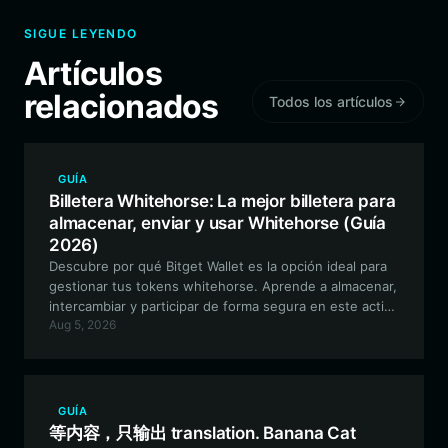
SIGUE LEYENDO
Artículos
relacionados
Todos los artículos
GUÍA
Billetera Whitehorse: La mejor billetera para
almacenar, enviar y usar Whitehorse (Guía
2026)
Descubre por qué Bitget Wallet es la opción ideal para
gestionar tus tokens whitehorse. Aprende a almacenar,
intercambiar y participar de forma segura en este activo
Aug 5, 2026
Meme impulsado por la comunidad en el ecosistema
EVM.
GUÍA
等内容，只输出 translation. Banana Cat