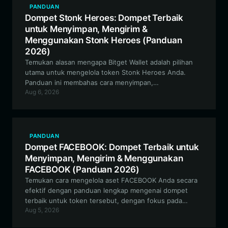
PANDUAN
Dompet Stonk Heroes: Dompet Terbaik
untuk Menyimpan, Mengirim &
Menggunakan Stonk Heroes (Panduan
2026)
Temukan alasan mengapa Bitget Wallet adalah pilihan
utama untuk mengelola token Stonk Heroes Anda.
Panduan ini membahas cara menyimpan,
Aug 6, 2026
memperdagangkan, dan berinteraksi dengan ekosistem
NFT Stonk Heroes secara aman menggunakan dompet
terdesentralisasi yang andal dan kompatibel dengan
EVM.
PANDUAN
Dompet FACEBOOK: Dompet Terbaik untuk
Menyimpan, Mengirim & Menggunakan
FACEBOOK (Panduan 2026)
Temukan cara mengelola aset FACEBOOK Anda secara
efektif dengan panduan lengkap mengenai dompet
terbaik untuk token tersebut, dengan fokus pada
Aug 5, 2026
keamanan, kompatibilitas EVM, dan keterlibatan
komunitas.