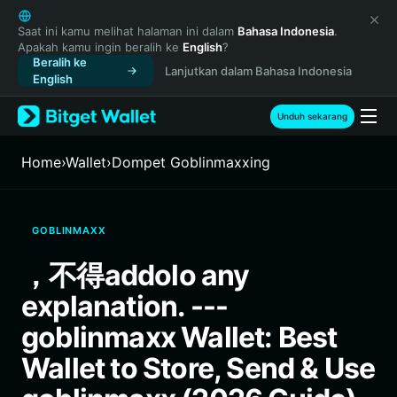
English
日本語
Saat ini kamu melihat halaman ini dalam
Bahasa Indonesia
.
Apakah kamu ingin beralih ke
English
?
Tiếng Việt
Beralih ke
Lanjutkan dalam Bahasa Indonesia
Русский
English
Español (Latinoamérica)
Türkçe
Unduh sekarang
Italiano
Français
Home
›
Wallet
›
Dompet Goblinmaxxing
Deutsch
简体中文
繁體中文
GOBLINMAXX
Português (Portugal)
Bahasa Indonesia
，不得addolo any
ภาษาไทย
explanation. ---
हिन्दी
বাংলা
goblinmaxx Wallet: Best
Español
Wallet to Store, Send & Use
Português (Brasil)
Español (Argentina)