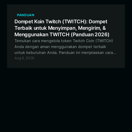
PANDUAN
Dompet Koin Twitch (TWITCH): Dompet
Terbaik untuk Menyimpan, Mengirim, &
Menggunakan TWITCH (Panduan 2026)
Temukan cara mengelola token Twitch Coin (TWITCH)
Anda dengan aman menggunakan dompet terbaik
untuk kebutuhan Anda. Panduan ini menjelaskan cara
Aug 6, 2026
menggunakan Bitget Wallet untuk menavigasi
ekosistem EVM bagi aset meme berbasis komunitas
Anda.