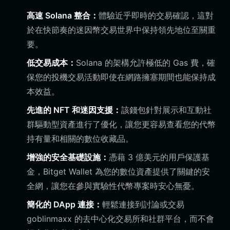
高速 Solana 整合：
體驗近乎即時的交易確認，這對
於在快節奏的迷因幣交易世界中保持領先地位至關重
要。
低交易成本：
Solana 的架構允許極低的 Gas 費，確
保您的投機交易活動即使在網路擁塞期間也能保持成
本效益。
先進的 NFT 和迷因支援：
該錢包針對展示和互動社
群驅動型資產進行了優化，讓您更容易查看您的代幣
持有量和相關的數位收藏品。
增強的安全基礎設施：
憑藉 3 億美元的用戶保護基
金，Bitget Wallet 為您的數位資產提供了關鍵的安
全網，讓您在參與實驗性代幣專案時安心無憂。
簡化的 DApp 連接：
輕鬆連接到討論或交易
goblinmaxx 的去中心化交易所和社群平台，而不會