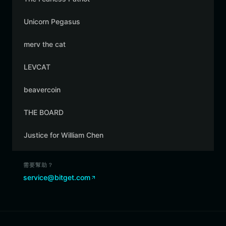
Unicorn Pegasus
merv the cat
LEVCAT
beavercoin
THE BOARD
Justice for William Chen
需要幫助？
service@bitget.com