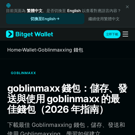
English
日本語
目前頁面為
繁體中文
。是否切換至
English
以查看對應語言內容？
Tiếng Việt
切換至English
繼續使用繁體中文
Русский
Español (Latinoamérica)
立即下載
Türkçe
Italiano
Home
›
Wallet
›
Goblinmaxxing 錢包
Français
Deutsch
简体中文
GOBLINMAXX
繁體中文
Português (Portugal)
goblinmaxx 錢包：儲存、發
Bahasa Indonesia
送與使用 goblinmaxx 的最
ภาษาไทย
हिन्दी
佳錢包（2026 年指南）
বাংলা
Español
下載最佳 Goblinmaxxing 錢包，儲存、發送和
Português (Brasil)
Español (Argentina)
使用 Goblinmaxxing。學習如何建立