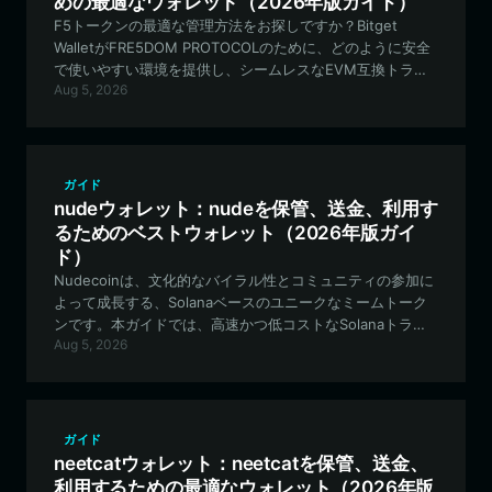
めの最適なウォレット（2026年版ガイド）
F5トークンの最適な管理方法をお探しですか？Bitget
WalletがFRE5DOM PROTOCOLのために、どのように安全
で使いやすい環境を提供し、シームレスなEVM互換トラン
Aug 5, 2026
ザクションとクロスチェーン機能を可能にしているかをご
確認ください。
ガイド
nudeウォレット：nudeを保管、送金、利用す
るためのベストウォレット（2026年版ガイ
ド）
Nudecoinは、文化的なバイラル性とコミュニティの参加に
よって成長する、Solanaベースのユニークなミームトーク
ンです。本ガイドでは、高速かつ低コストなSolanaトラン
Aug 5, 2026
ザクションに最適なBitget Walletを使用して、Nudecoin資
産を安全に保有、取引、管理する方法について包括的に解
説します。
ガイド
neetcatウォレット：neetcatを保管、送金、
利用するための最適なウォレット（2026年版