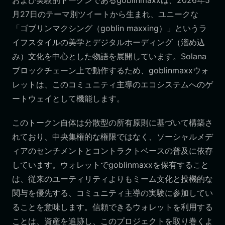
および実験的トークンであるgoblinmaxxは、2026年5
月27日のテーマ別ツイートから生まれ、ユニークな
「ゴブリンマクシング（goblin maxxing）」というラ
イフスタイルの美学とデジタルホーディング（溜め込
み）文化を中心とした物語を展開しています。Solana
ブロックチェーン上で動作するため、goblinmaxxウォ
レットは、このコミュニティ主導のエコシステムへのゲ
ートウェイとして機能します。
このトークン自体は分散型の所有原則に基づいて構築さ
れており、中央集権的な権限ではなく、ソーシャルメデ
ィアのセンチメントとコントラクトベースの普及に依存
しています。ウォレットでgoblinmaxxを保有すること
は、従来のユーティリティよりもミーム文化と投機的な
関与を優先する、コミュニティ主導の実験に参加してい
ることを意味します。信頼できるウォレットを利用する
ことは、資産を追跡し、このプロジェクトを取り巻くよ