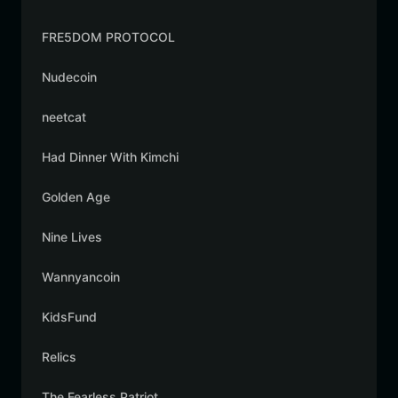
FRE5DOM PROTOCOL
Nudecoin
neetcat
Had Dinner With Kimchi
Golden Age
Nine Lives
Wannyancoin
KidsFund
Relics
The Fearless Patriot