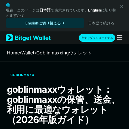
English
日本語
現在、このページは
日本語
で表示されています。
English
に切り替
えますか？
Tiếng Việt
Englishに切り替える
日本語で続ける
Русский
Español (Latinoamérica)
Türkçe
今すぐダウンロードする
Italiano
Français
Home
›
Wallet
›
Goblinmaxxingウォレット
Deutsch
简体中文
繁體中文
GOBLINMAXX
Português (Portugal)
Bahasa Indonesia
goblinmaxxウォレット：
ภาษาไทย
goblinmaxxの保管、送金、
हिन्दी
বাংলা
利用に最適なウォレット
Español
（2026年版ガイド）
Português (Brasil)
Español (Argentina)