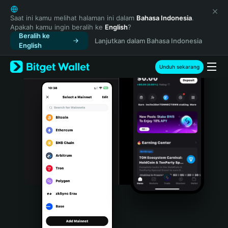
English
日本語
Saat ini kamu melihat halaman ini dalam
Bahasa Indonesia
.
Apakah kamu ingin beralih ke
English
?
Tiếng Việt
Beralih ke
Lanjutkan dalam Bahasa Indonesia
Русский
English
Español (Latinoamérica)
Türkçe
Unduh sekarang
Italiano
Français
Deutsch
简体中文
繁體中文
Português (Portugal)
Bahasa Indonesia
ภาษาไทย
हिन्दी
বাংলা
Español
Português (Brasil)
Español (Argentina)