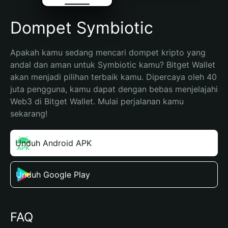
Dompet Symbiotic
Apakah kamu sedang mencari dompet kripto yang 
andal dan aman untuk Symbiotic kamu? Bitget Wallet 
akan menjadi pilihan terbaik kamu. Dipercaya oleh 40 
juta pengguna, kamu dapat dengan bebas menjelajahi 
Web3 di Bitget Wallet. Mulai perjalanan kamu 
sekarang!
Unduh Android APK
Unduh Google Play
FAQ