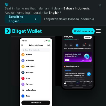
English
日本語
Saat ini kamu melihat halaman ini dalam
Bahasa Indonesia
.
Apakah kamu ingin beralih ke
English
?
Tiếng Việt
Beralih ke
Lanjutkan dalam Bahasa Indonesia
Русский
English
Español (Latinoamérica)
Türkçe
Unduh sekarang
Italiano
Français
Deutsch
简体中文
繁體中文
Português (Portugal)
Bahasa Indonesia
ภาษาไทย
हिन्दी
বাংলা
Español
Português (Brasil)
Español (Argentina)