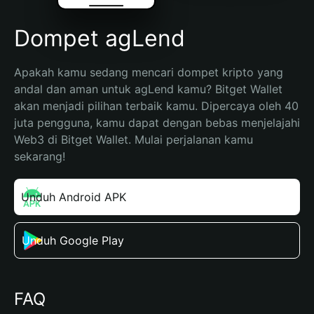
Dompet agLend
Apakah kamu sedang mencari dompet kripto yang 
andal dan aman untuk agLend kamu? Bitget Wallet 
akan menjadi pilihan terbaik kamu. Dipercaya oleh 40 
juta pengguna, kamu dapat dengan bebas menjelajahi 
Web3 di Bitget Wallet. Mulai perjalanan kamu 
sekarang!
Unduh Android APK
Unduh Google Play
FAQ