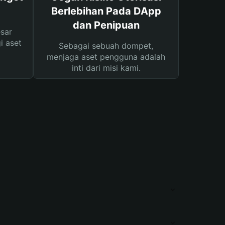
Berlebihan Pada DApp
dan Penipuan
sar
i aset
Sebagai sebuah dompet,
menjaga aset pengguna adalah
inti dari misi kami.