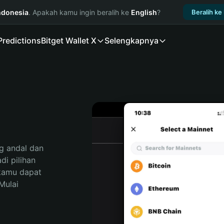
ndonesia
. Apakah kamu ingin beralih ke
English
?
Beralih ke
Predictions
Bitget Wallet X
Selengkapnya
 andal dan 
i pilihan 
kamu dapat 
ulai 