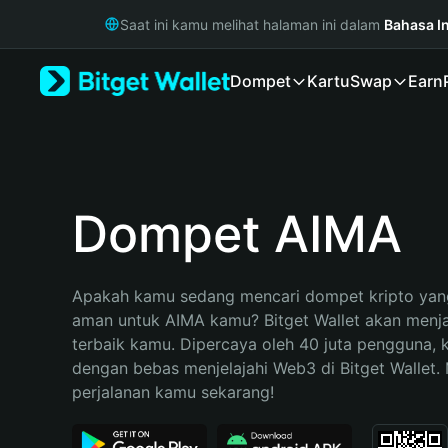
English
Saat ini kamu melihat halaman ini dalam
Bahasa I
日本語
Tiếng Việt
Dompet
Kartu
Swap
Earn
Русский
Español (Latinoamérica)
Türkçe
Italiano
Français
Deutsch
Dompet AIMA
简体中文
繁體中文
Português (Portugal)
Apakah kamu sedang mencari dompet kripto yang
Bahasa Indonesia
aman untuk AIMA kamu? Bitget Wallet akan menjad
ภาษาไทย
terbaik kamu. Dipercaya oleh 40 juta pengguna, 
हिन्दी
dengan bebas menjelajahi Web3 di Bitget Wallet. M
বাংলা
perjalanan kamu sekarang!
Español
Português (Brasil)
Español (Argentina)