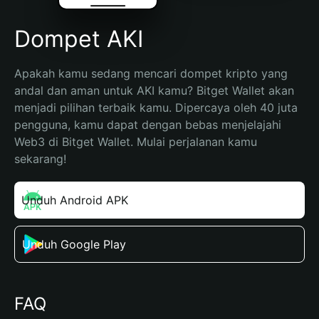
Dompet AKI
Apakah kamu sedang mencari dompet kripto yang 
andal dan aman untuk AKI kamu? Bitget Wallet akan 
menjadi pilihan terbaik kamu. Dipercaya oleh 40 juta 
pengguna, kamu dapat dengan bebas menjelajahi 
Web3 di Bitget Wallet. Mulai perjalanan kamu 
sekarang!
Unduh Android APK
Unduh Google Play
FAQ