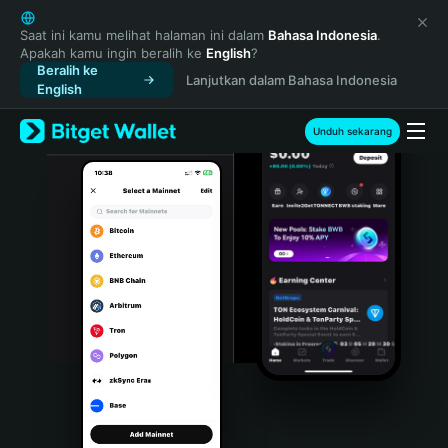
English
日本語
Saat ini kamu melihat halaman ini dalam
Bahasa Indonesia
.
Apakah kamu ingin beralih ke
English
?
Tiếng Việt
Beralih ke
Lanjutkan dalam Bahasa Indonesia
Русский
English
Español (Latinoamérica)
Türkçe
Unduh sekarang
Italiano
Français
Deutsch
简体中文
繁體中文
Português (Portugal)
Bahasa Indonesia
ภาษาไทย
हिन्दी
বাংলা
Español
Português (Brasil)
Español (Argentina)