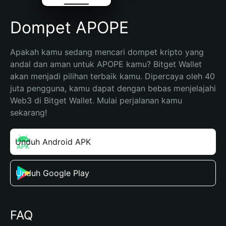
Dompet APOPE
Apakah kamu sedang mencari dompet kripto yang 
andal dan aman untuk APOPE kamu? Bitget Wallet 
akan menjadi pilihan terbaik kamu. Dipercaya oleh 40 
juta pengguna, kamu dapat dengan bebas menjelajahi 
Web3 di Bitget Wallet. Mulai perjalanan kamu 
sekarang!
Unduh Android APK
Unduh Google Play
FAQ