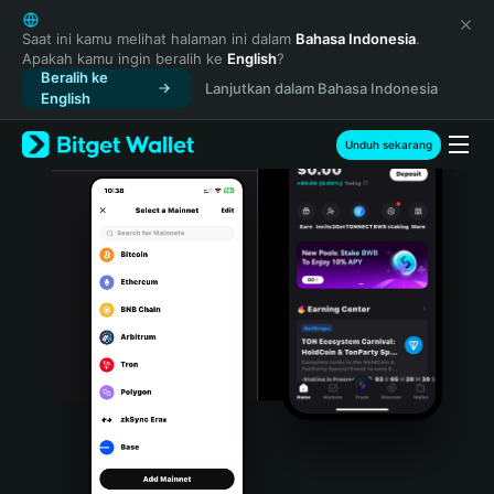
English
日本語
Saat ini kamu melihat halaman ini dalam
Bahasa Indonesia
.
Apakah kamu ingin beralih ke
English
?
Tiếng Việt
Beralih ke
Lanjutkan dalam Bahasa Indonesia
Русский
English
Español (Latinoamérica)
Türkçe
Unduh sekarang
Italiano
Français
Deutsch
简体中文
繁體中文
Português (Portugal)
Bahasa Indonesia
ภาษาไทย
हिन्दी
বাংলা
Español
Português (Brasil)
Español (Argentina)