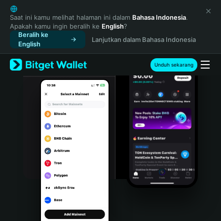
English
日本語
Saat ini kamu melihat halaman ini dalam
Bahasa Indonesia
.
Apakah kamu ingin beralih ke
English
?
Tiếng Việt
Beralih ke
Lanjutkan dalam Bahasa Indonesia
Русский
English
Español (Latinoamérica)
Türkçe
Unduh sekarang
Italiano
Français
Deutsch
简体中文
繁體中文
Português (Portugal)
Bahasa Indonesia
ภาษาไทย
हिन्दी
বাংলা
Español
Português (Brasil)
Español (Argentina)