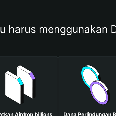
 harus menggunakan Do
tkan Airdrop billions
Dana Perlindungan B