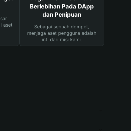
Berlebihan Pada DApp
dan Penipuan
sar
i aset
Sebagai sebuah dompet,
menjaga aset pengguna adalah
inti dari misi kami.