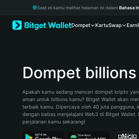
English
Saat ini kamu melihat halaman ini dalam
Bahasa I
日本語
Tiếng Việt
Dompet
Kartu
Swap
Earn
Русский
Español (Latinoamérica)
Türkçe
Italiano
Français
Deutsch
Dompet billions
简体中文
繁體中文
Português (Portugal)
Apakah kamu sedang mencari dompet kripto yang
Bahasa Indonesia
aman untuk billions kamu? Bitget Wallet akan menj
ภาษาไทย
terbaik kamu. Dipercaya oleh 40 juta pengguna, 
हिन्दी
dengan bebas menjelajahi Web3 di Bitget Wallet. M
বাংলা
perjalanan kamu sekarang!
Español
Português (Brasil)
Español (Argentina)