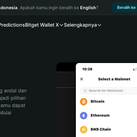
ndonesia
. Apakah kamu ingin beralih ke
English
?
Beralih ke
Predictions
Bitget Wallet X
Selengkapnya
 andal dan 
adi pilihan 
kamu dapat 
ulai 