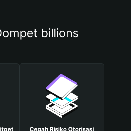
mpet billions
itget
Cegah Risiko Otorisasi