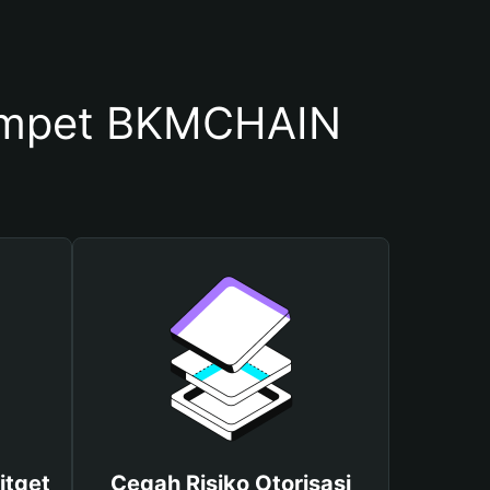
ompet BKMCHAIN
itget
Cegah Risiko Otorisasi