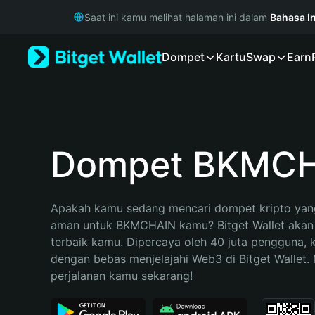
English
Saat ini kamu melihat halaman ini dalam
Bahasa I
日本語
Tiếng Việt
Dompet
Kartu
Swap
Earn
Русский
Español (Latinoamérica)
Türkçe
Italiano
Français
Deutsch
Dompet BKMC
简体中文
繁體中文
Português (Portugal)
Apakah kamu sedang mencari dompet kripto yang
Bahasa Indonesia
aman untuk BKMCHAIN kamu? Bitget Wallet akan m
ภาษาไทย
terbaik kamu. Dipercaya oleh 40 juta pengguna, 
हिन्दी
dengan bebas menjelajahi Web3 di Bitget Wallet. M
বাংলা
perjalanan kamu sekarang!
Español
Português (Brasil)
Español (Argentina)