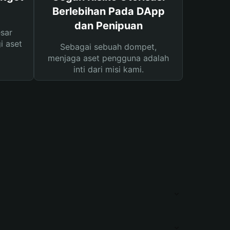
Berlebihan Pada DApp
dan Penipuan
sar
i aset
Sebagai sebuah dompet,
menjaga aset pengguna adalah
inti dari misi kami.