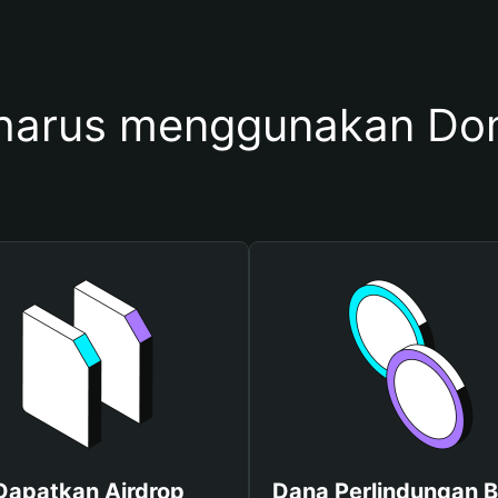
harus menggunakan D
Dapatkan Airdrop
Dana Perlindungan B