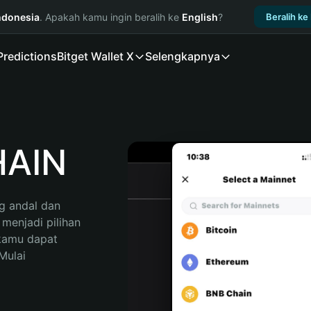
ndonesia
. Apakah kamu ingin beralih ke
English
?
Beralih ke
Predictions
Bitget Wallet X
Selengkapnya
HAIN
 andal dan 
enjadi pilihan 
kamu dapat 
ulai 