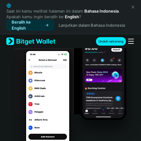
English
日本語
Saat ini kamu melihat halaman ini dalam
Bahasa Indonesia
.
Apakah kamu ingin beralih ke
English
?
Tiếng Việt
Beralih ke
Lanjutkan dalam Bahasa Indonesia
Русский
English
Español (Latinoamérica)
Türkçe
Unduh sekarang
Italiano
Français
Deutsch
简体中文
繁體中文
Português (Portugal)
Bahasa Indonesia
ภาษาไทย
हिन्दी
বাংলা
Español
Português (Brasil)
Español (Argentina)