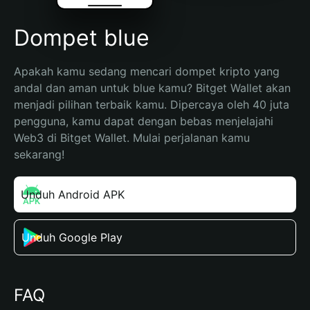
Dompet blue
Apakah kamu sedang mencari dompet kripto yang 
andal dan aman untuk blue kamu? Bitget Wallet akan 
menjadi pilihan terbaik kamu. Dipercaya oleh 40 juta 
pengguna, kamu dapat dengan bebas menjelajahi 
Web3 di Bitget Wallet. Mulai perjalanan kamu 
sekarang!
Unduh Android APK
Unduh Google Play
FAQ