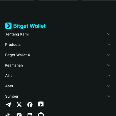
Tentang Kami
Bitget Wallet
Products
Blog
Crypto Card
Bitget Wallet X
Verifikasi keaslian
Stablecoin Earn
Pengembang
Keamanan
Berita kripto
Payfi Crypto
Hubungkan dompet
Dana perlindungan
Alat
Pusat Bantuan
Crypto Swap API
Bitget Wallet Pay
Teknologi keamanan
Beli kripto
Aset
Hubungi Kami
Altcoin Season Index
Listing proyek
Deteksi otorisasi
Arbitrum
Sumber
Sumber merek
Prediction Markets
Deteksi kontrak
Avalanche
Kebijakan Privasi