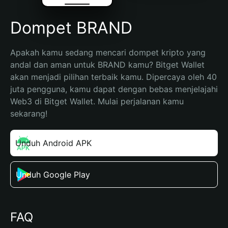
Dompet BRAND
Apakah kamu sedang mencari dompet kripto yang 
andal dan aman untuk BRAND kamu? Bitget Wallet 
akan menjadi pilihan terbaik kamu. Dipercaya oleh 40 
juta pengguna, kamu dapat dengan bebas menjelajahi 
Web3 di Bitget Wallet. Mulai perjalanan kamu 
sekarang!
Unduh Android APK
Unduh Google Play
FAQ