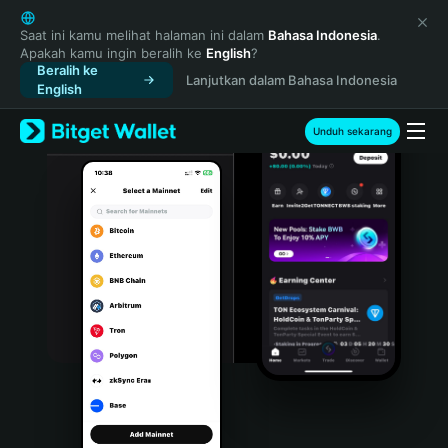
English
日本語
Saat ini kamu melihat halaman ini dalam
Bahasa Indonesia
.
Apakah kamu ingin beralih ke
English
?
Tiếng Việt
Beralih ke
Lanjutkan dalam Bahasa Indonesia
Русский
English
Español (Latinoamérica)
Türkçe
Unduh sekarang
Italiano
Français
Deutsch
简体中文
繁體中文
Português (Portugal)
Bahasa Indonesia
ภาษาไทย
हिन्दी
বাংলা
Español
Português (Brasil)
Español (Argentina)