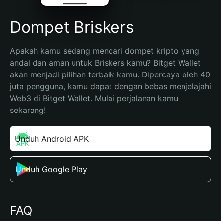
Dompet Briskers
Apakah kamu sedang mencari dompet kripto yang 
andal dan aman untuk Briskers kamu? Bitget Wallet 
akan menjadi pilihan terbaik kamu. Dipercaya oleh 40 
juta pengguna, kamu dapat dengan bebas menjelajahi 
Web3 di Bitget Wallet. Mulai perjalanan kamu 
sekarang!
Unduh Android APK
Unduh Google Play
FAQ