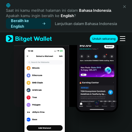
English
日本語
Saat ini kamu melihat halaman ini dalam
Bahasa Indonesia
.
Apakah kamu ingin beralih ke
English
?
Tiếng Việt
Beralih ke
Lanjutkan dalam Bahasa Indonesia
Русский
English
Español (Latinoamérica)
Türkçe
Unduh sekarang
Italiano
Français
Deutsch
简体中文
繁體中文
Português (Portugal)
Bahasa Indonesia
ภาษาไทย
हिन्दी
বাংলা
Español
Português (Brasil)
Español (Argentina)