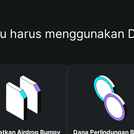
u harus menggunakan 
atkan Airdrop Bumpy
Dana Perlindungan B