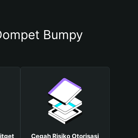
Dompet Bumpy
itget
Cegah Risiko Otorisasi