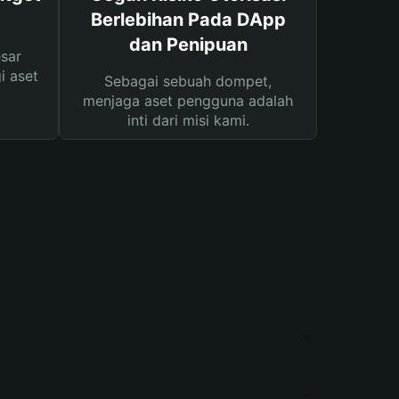
Berlebihan Pada DApp
dan Penipuan
sar
i aset
Sebagai sebuah dompet,
menjaga aset pengguna adalah
inti dari misi kami.