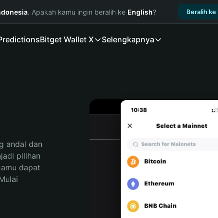
ndonesia
. Apakah kamu ingin beralih ke
English
?
Beralih ke
Predictions
Bitget Wallet X
Selengkapnya
 andal dan 
di pilihan 
kamu dapat 
ulai 