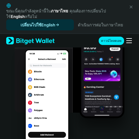
English
日本語
ขณะนี้คุณกำลังดูหน้านี้ใน
ภาษาไทย
คุณต้องการเปลี่ยนไป
ใช้
English
หรือไม่
Tiếng Việt
เปลี่ยนไปใช้English
ดำเนินการต่อในภาษาไทย
Русский
Español (Latinoamérica)
Türkçe
ดาวน์โหลดเลย
Italiano
Français
Deutsch
简体中文
繁體中文
Português (Portugal)
Bahasa Indonesia
ภาษาไทย
हिन्दी
বাংলা
Español
Português (Brasil)
Español (Argentina)