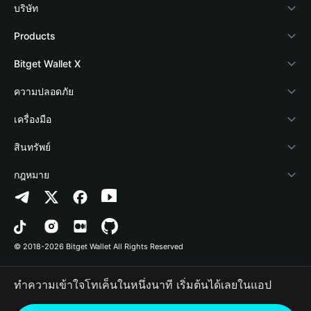
บริษัท
เกี่ยวกับ Bitget Wallet
Products
Blog
Crypto Card
Bitget Wallet X
Academy
Stablecoin Earn
นักพัฒนา
ความปลอดภัย
ข่าวสารด้านคริปโต
Payfi Crypto
เชื่อมต่อ Wallet
Protection Fund
เครื่องมือ
ศูนย์ช่วยเหลือ
Crypto Swap API
Bitget Wallet Pay
เทคโนโลยีความปลอดภัย
ซื้อคริปโต
สินทรัพย์
ติดต่อเรา
Altcoin Season Index
ลิสต์โปรเจกต์
การตรวจจับการอนุญาต
Arbitrum
กฎหมาย
ทรัพยากรข้อมูลของแบรนด์
Prediction Markets
การตรวจจับสัญญา
Avalanche
นโยบายความเป็นส่วนตัว
อาชีพ
DApp
การโอนเป็นชุด
Bitcoin
ข้อตกลงในการใช้บริการ
© 2018-2026 Bitget Wallet All Rights Reserved
การยืนยันช่องทางอย่างเป็นทางการ
Trade
BNB Chain
Risk Disclosure
ทำความเข้าใจโทเค็นในหนึ่งนาที เริ่มต้นได้เลยในแอป
RWA
Polygon