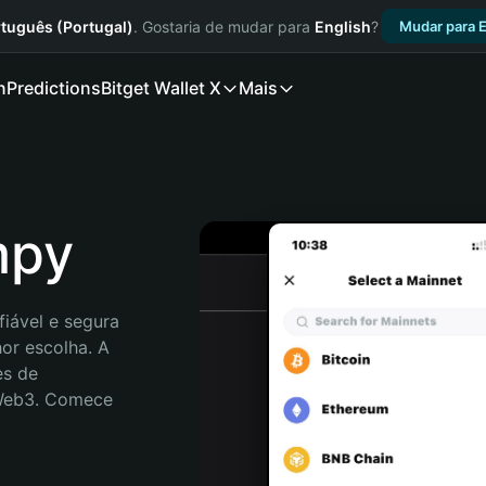
tuguês (Portugal)
. Gostaria de mudar para
English
?
Mudar para E
n
Predictions
Bitget Wallet X
Mais
mpy
iável e segura 
or escolha. A 
s de 
 Web3. Comece 