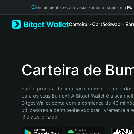
English
De momento, está a visualizar esta página em
Por
日本語
Tiếng Việt
Carteira
Cartão
Swap
Ear
Русский
Español (Latinoamérica)
Türkçe
Italiano
Français
Deutsch
Carteira de Bu
简体中文
繁體中文
Português (Portugal)
Está à procura de uma carteira de criptomoedas f
Bahasa Indonesia
para os seus Bumpy? A Bitget Wallet é a sua melh
ภาษาไทย
Bitget Wallet conta com a confiança de 40 milhõe
हिन्दी
utilizadores e permite-lhe explorar livremente a
বাংলা
já a sua jornada!
Español
Português (Brasil)
Español (Argentina)