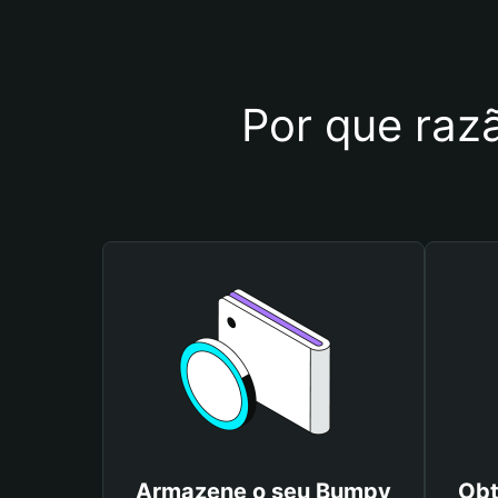
Por que razã
Armazene o seu Bumpy
Obt