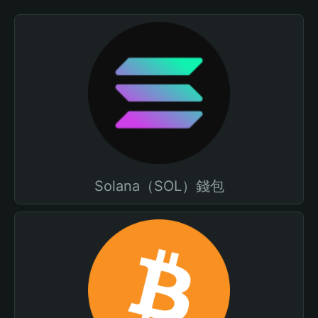
Solana（SOL）錢包