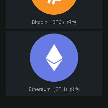
Bitcoin（BTC）錢包
Ethereum（ETH）錢包