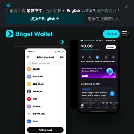
English
日本語
目前頁面為
繁體中文
。是否切換至
English
以查看對應語言內容？
Tiếng Việt
切換至English
繼續使用繁體中文
Русский
Español (Latinoamérica)
立即下載
Türkçe
Italiano
Français
Deutsch
简体中文
繁體中文
Português (Portugal)
Bahasa Indonesia
ภาษาไทย
हिन्दी
বাংলা
Español
Português (Brasil)
Español (Argentina)