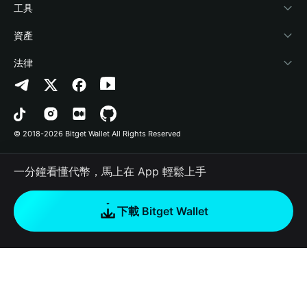
加密資訊
Payfi Crypto
連接錢包
風險保障基金
工具
幫助中心
Crypto Swap API
Bitget Wallet Pay
安全防護技術
快捷買幣
資產
‌聯繫我們
Altcoin Season Index
合作上架
授權檢測
Arbitrum
法律
品牌資源
Prediction Markets
合約檢測
Avalanche
隱私協議
工作機會
DApp
批次轉帳
Bitcoin
用戶使用協議
© 2018-2026 Bitget Wallet All Rights Reserved
官方渠道驗證
Trade
BNB Chain
Risk Disclosure
一分鐘看懂代幣，馬上在 App 輕鬆上手
RWA
Polygon
如何購買加密貨幣
下載 Bitget Wallet