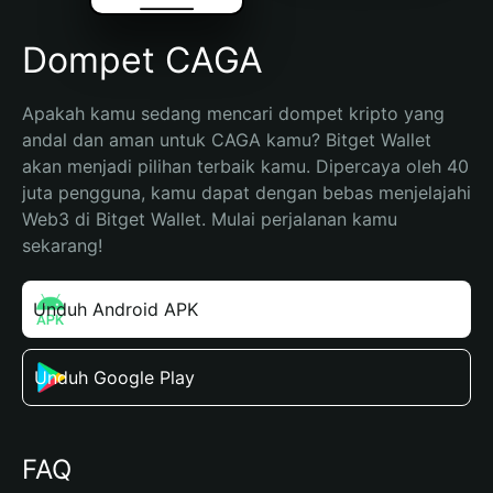
Dompet CAGA
Apakah kamu sedang mencari dompet kripto yang 
andal dan aman untuk CAGA kamu? Bitget Wallet 
akan menjadi pilihan terbaik kamu. Dipercaya oleh 40 
juta pengguna, kamu dapat dengan bebas menjelajahi 
Web3 di Bitget Wallet. Mulai perjalanan kamu 
sekarang!
Unduh Android APK
Unduh Google Play
FAQ