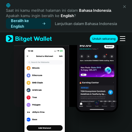
English
日本語
Saat ini kamu melihat halaman ini dalam
Bahasa Indonesia
.
Apakah kamu ingin beralih ke
English
?
Tiếng Việt
Beralih ke
Lanjutkan dalam Bahasa Indonesia
Русский
English
Español (Latinoamérica)
Türkçe
Unduh sekarang
Italiano
Français
Deutsch
简体中文
繁體中文
Português (Portugal)
Bahasa Indonesia
ภาษาไทย
हिन्दी
বাংলা
Español
Português (Brasil)
Español (Argentina)