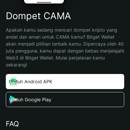
Dompet CAMA
Apakah kamu sedang mencari dompet kripto yang 
andal dan aman untuk CAMA kamu? Bitget Wallet 
akan menjadi pilihan terbaik kamu. Dipercaya oleh 40 
juta pengguna, kamu dapat dengan bebas menjelajahi 
Web3 di Bitget Wallet. Mulai perjalanan kamu 
sekarang!
Unduh Android APK
Unduh Google Play
FAQ