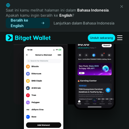
English
日本語
Saat ini kamu melihat halaman ini dalam
Bahasa Indonesia
.
Apakah kamu ingin beralih ke
English
?
Tiếng Việt
Beralih ke
Lanjutkan dalam Bahasa Indonesia
Русский
English
Español (Latinoamérica)
Türkçe
Unduh sekarang
Italiano
Français
Deutsch
简体中文
繁體中文
Português (Portugal)
Bahasa Indonesia
ภาษาไทย
हिन्दी
বাংলা
Español
Português (Brasil)
Español (Argentina)