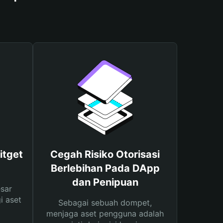
itget
Cegah Risiko Otorisasi
Berlebihan Pada DApp
dan Penipuan
sar
i aset
Sebagai sebuah dompet,
menjaga aset pengguna adalah