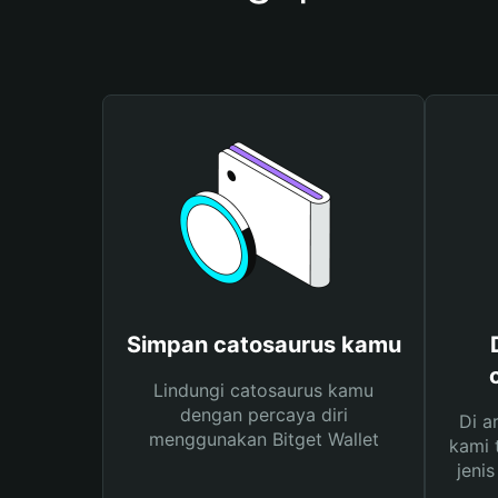
Simpan catosaurus kamu
Lindungi catosaurus kamu
dengan percaya diri
Di a
menggunakan Bitget Wallet
kami 
jeni