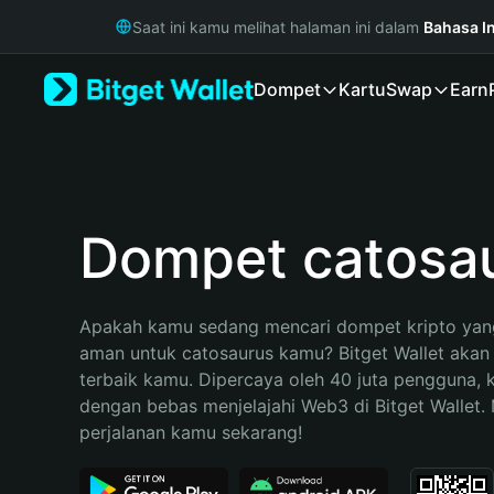
English
Saat ini kamu melihat halaman ini dalam
Bahasa I
日本語
Tiếng Việt
Dompet
Kartu
Swap
Earn
Русский
Español (Latinoamérica)
Türkçe
Italiano
Français
Deutsch
Dompet catosa
简体中文
繁體中文
Português (Portugal)
Apakah kamu sedang mencari dompet kripto yang
Bahasa Indonesia
aman untuk catosaurus kamu? Bitget Wallet akan m
ภาษาไทย
terbaik kamu. Dipercaya oleh 40 juta pengguna, 
हिन्दी
dengan bebas menjelajahi Web3 di Bitget Wallet. M
বাংলা
perjalanan kamu sekarang!
Español
Português (Brasil)
Español (Argentina)