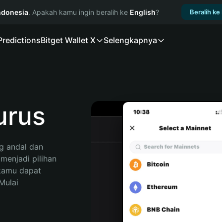
ndonesia
. Apakah kamu ingin beralih ke
English
?
Beralih ke
Predictions
Bitget Wallet X
Selengkapnya
urus
 andal dan 
enjadi pilihan 
kamu dapat 
ulai 