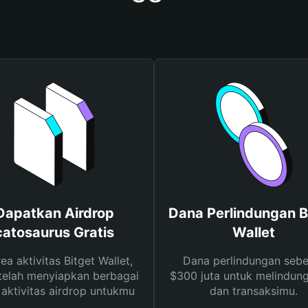
Dapatkan Airdrop
Dana Perlindungan B
catosaurus Gratis
Wallet
rea aktivitas Bitget Wallet,
Dana perlindungan sebe
telah menyiapkan berbagai
$300 juta untuk melindung
s aktivitas airdrop untukmu
dan transaksimu.