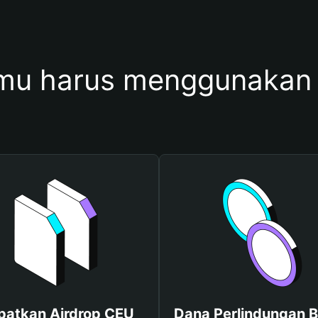
mu harus menggunakan
patkan Airdrop CEU
Dana Perlindungan B