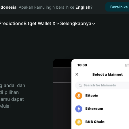
ndonesia
. Apakah kamu ingin beralih ke
English
?
Beralih ke
Predictions
Bitget Wallet X
Selengkapnya
 andal dan 
 pilihan 
kamu dapat 
ulai 