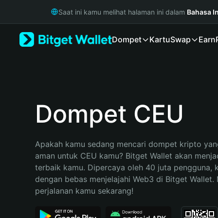
English
Saat ini kamu melihat halaman ini dalam
Bahasa I
日本語
Tiếng Việt
Dompet
Kartu
Swap
Earn
Русский
Español (Latinoamérica)
Türkçe
Italiano
Français
Deutsch
Dompet CEU
简体中文
繁體中文
Português (Portugal)
Apakah kamu sedang mencari dompet kripto yang
Bahasa Indonesia
aman untuk CEU kamu? Bitget Wallet akan menjadi
ภาษาไทย
terbaik kamu. Dipercaya oleh 40 juta pengguna, 
हिन्दी
dengan bebas menjelajahi Web3 di Bitget Wallet. M
বাংলা
perjalanan kamu sekarang!
Español
Português (Brasil)
Español (Argentina)