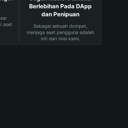
Berlebihan Pada DApp
dan Penipuan
sar
i aset
Sebagai sebuah dompet,
menjaga aset pengguna adalah
inti dari misi kami.