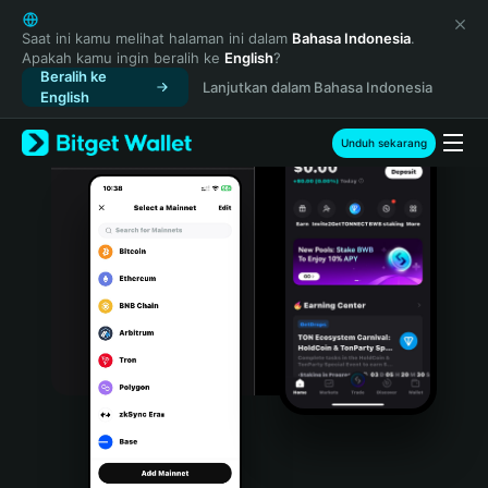
English
日本語
Saat ini kamu melihat halaman ini dalam
Bahasa Indonesia
.
Apakah kamu ingin beralih ke
English
?
Tiếng Việt
Beralih ke
Lanjutkan dalam Bahasa Indonesia
Русский
English
Español (Latinoamérica)
Türkçe
Unduh sekarang
Italiano
Français
Deutsch
简体中文
繁體中文
Português (Portugal)
Bahasa Indonesia
ภาษาไทย
हिन्दी
বাংলা
Español
Português (Brasil)
Español (Argentina)