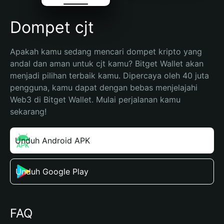
Dompet cjt
Apakah kamu sedang mencari dompet kripto yang 
andal dan aman untuk cjt kamu? Bitget Wallet akan 
menjadi pilihan terbaik kamu. Dipercaya oleh 40 juta 
pengguna, kamu dapat dengan bebas menjelajahi 
Web3 di Bitget Wallet. Mulai perjalanan kamu 
sekarang!
Unduh Android APK
Unduh Google Play
FAQ