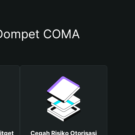
 Dompet COMA
itget
Cegah Risiko Otorisasi