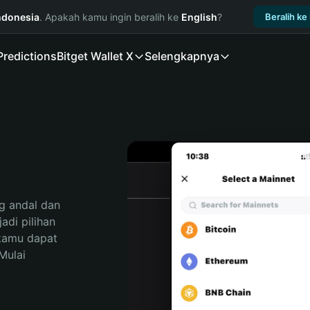
ndonesia
. Apakah kamu ingin beralih ke
English
?
Beralih ke
Predictions
Bitget Wallet X
Selengkapnya
 andal dan 
i pilihan 
kamu dapat 
ulai 