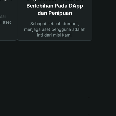
Berlebihan Pada DApp
dan Penipuan
sar
i aset
Sebagai sebuah dompet,
menjaga aset pengguna adalah
inti dari misi kami.