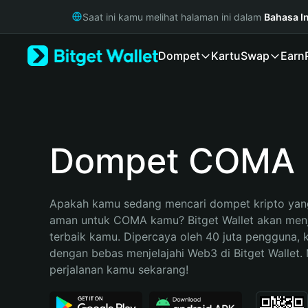
English
Saat ini kamu melihat halaman ini dalam
Bahasa I
日本語
Tiếng Việt
Dompet
Kartu
Swap
Earn
Русский
Español (Latinoamérica)
Türkçe
Italiano
Français
Deutsch
Dompet COMA
简体中文
繁體中文
Português (Portugal)
Apakah kamu sedang mencari dompet kripto yang
Bahasa Indonesia
aman untuk COMA kamu? Bitget Wallet akan menjad
ภาษาไทย
terbaik kamu. Dipercaya oleh 40 juta pengguna, 
हिन्दी
dengan bebas menjelajahi Web3 di Bitget Wallet. M
বাংলা
perjalanan kamu sekarang!
Español
Português (Brasil)
Español (Argentina)