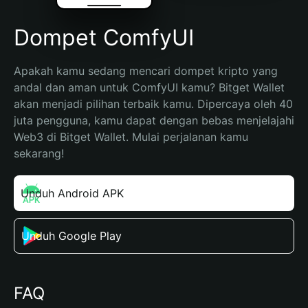
Dompet ComfyUI
Apakah kamu sedang mencari dompet kripto yang 
andal dan aman untuk ComfyUI kamu? Bitget Wallet 
akan menjadi pilihan terbaik kamu. Dipercaya oleh 40 
juta pengguna, kamu dapat dengan bebas menjelajahi 
Web3 di Bitget Wallet. Mulai perjalanan kamu 
sekarang!
Unduh Android APK
Unduh Google Play
FAQ