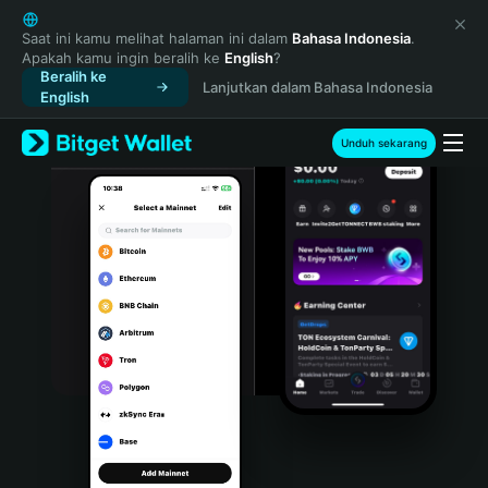
English
日本語
Saat ini kamu melihat halaman ini dalam
Bahasa Indonesia
.
Apakah kamu ingin beralih ke
English
?
Tiếng Việt
Beralih ke
Lanjutkan dalam Bahasa Indonesia
Русский
English
Español (Latinoamérica)
Türkçe
Unduh sekarang
Italiano
Français
Deutsch
简体中文
繁體中文
Português (Portugal)
Bahasa Indonesia
ภาษาไทย
हिन्दी
বাংলা
Español
Português (Brasil)
Español (Argentina)