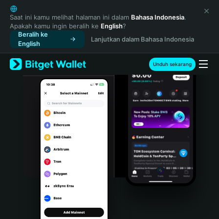
English
日本語
Saat ini kamu melihat halaman ini dalam
Bahasa Indonesia
.
Apakah kamu ingin beralih ke
English
?
Tiếng Việt
Beralih ke
Lanjutkan dalam Bahasa Indonesia
Русский
English
Español (Latinoamérica)
Türkçe
Unduh sekarang
Italiano
Français
Deutsch
简体中文
繁體中文
Português (Portugal)
Bahasa Indonesia
ภาษาไทย
हिन्दी
বাংলা
Español
Português (Brasil)
Español (Argentina)