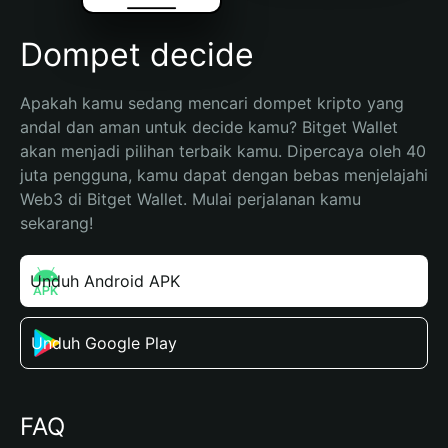
Dompet decide
Apakah kamu sedang mencari dompet kripto yang 
andal dan aman untuk decide kamu? Bitget Wallet 
akan menjadi pilihan terbaik kamu. Dipercaya oleh 40 
juta pengguna, kamu dapat dengan bebas menjelajahi 
Web3 di Bitget Wallet. Mulai perjalanan kamu 
sekarang!
Unduh Android APK
Unduh Google Play
FAQ