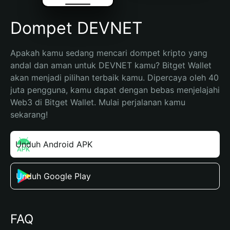
Dompet DEVNET
Apakah kamu sedang mencari dompet kripto yang 
andal dan aman untuk DEVNET kamu? Bitget Wallet 
akan menjadi pilihan terbaik kamu. Dipercaya oleh 40 
juta pengguna, kamu dapat dengan bebas menjelajahi 
Web3 di Bitget Wallet. Mulai perjalanan kamu 
sekarang!
Unduh Android APK
Unduh Google Play
FAQ