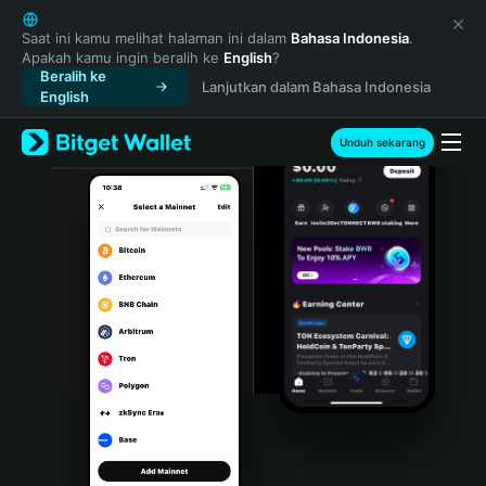
English
日本語
Saat ini kamu melihat halaman ini dalam
Bahasa Indonesia
.
Apakah kamu ingin beralih ke
English
?
Tiếng Việt
Beralih ke
Lanjutkan dalam Bahasa Indonesia
Русский
English
Español (Latinoamérica)
Türkçe
Unduh sekarang
Italiano
Français
Deutsch
简体中文
繁體中文
Português (Portugal)
Bahasa Indonesia
ภาษาไทย
हिन्दी
বাংলা
Español
Português (Brasil)
Español (Argentina)