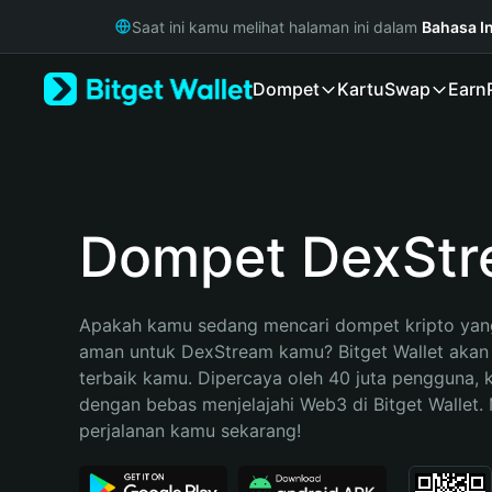
English
Saat ini kamu melihat halaman ini dalam
Bahasa I
日本語
Tiếng Việt
Dompet
Kartu
Swap
Earn
Русский
Español (Latinoamérica)
Türkçe
Italiano
Français
Deutsch
Dompet DexSt
简体中文
繁體中文
Português (Portugal)
Apakah kamu sedang mencari dompet kripto yang
Bahasa Indonesia
aman untuk DexStream kamu? Bitget Wallet akan m
ภาษาไทย
terbaik kamu. Dipercaya oleh 40 juta pengguna, 
हिन्दी
dengan bebas menjelajahi Web3 di Bitget Wallet. M
বাংলা
perjalanan kamu sekarang!
Español
Português (Brasil)
Español (Argentina)