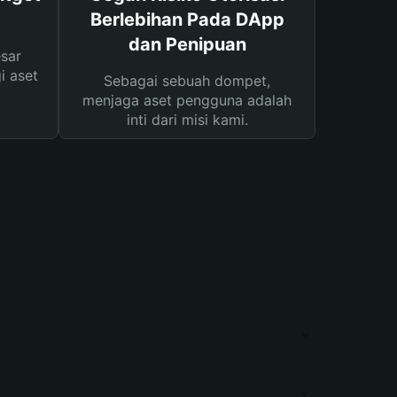
Berlebihan Pada DApp
dan Penipuan
sar
i aset
Sebagai sebuah dompet,
menjaga aset pengguna adalah
inti dari misi kami.