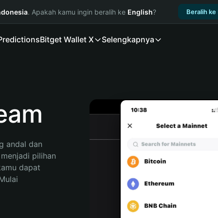
ndonesia
. Apakah kamu ingin beralih ke
English
?
Beralih ke
Predictions
Bitget Wallet X
Selengkapnya
ream
 andal dan 
enjadi pilihan 
kamu dapat 
ulai 