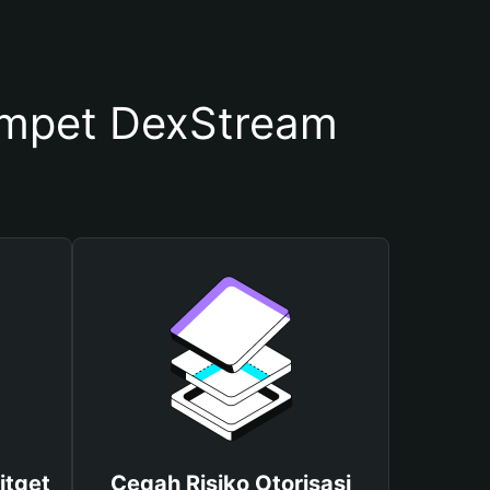
mpet DexStream
itget
Cegah Risiko Otorisasi