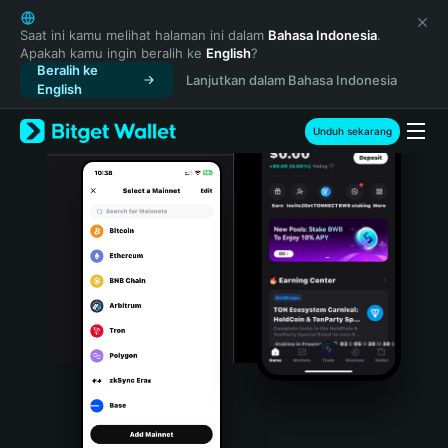
English
日本語
Saat ini kamu melihat halaman ini dalam
Bahasa Indonesia
.
Apakah kamu ingin beralih ke
English
?
Tiếng Việt
Beralih ke
Lanjutkan dalam Bahasa Indonesia
Русский
English
Español (Latinoamérica)
Türkçe
Unduh sekarang
Italiano
Français
Deutsch
简体中文
繁體中文
Português (Portugal)
Bahasa Indonesia
ภาษาไทย
हिन्दी
বাংলা
Español
Português (Brasil)
Español (Argentina)