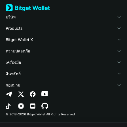
บริษัท
เกี่ยวกับ Bitget Wallet
Products
Blog
Crypto Card
Bitget Wallet X
Academy
Stablecoin Earn
นักพัฒนา
ความปลอดภัย
ข่าวสารด้านคริปโต
Payfi Crypto
เชื่อมต่อ Wallet
Protection Fund
เครื่องมือ
ศูนย์ช่วยเหลือ
Crypto Swap API
Bitget Wallet Pay
เทคโนโลยีความปลอดภัย
ซื้อคริปโต
สินทรัพย์
ติดต่อเรา
Altcoin Season Index
ลิสต์โปรเจกต์
การตรวจจับการอนุญาต
Arbitrum
กฎหมาย
ทรัพยากรข้อมูลของแบรนด์
Prediction Markets
การตรวจจับสัญญา
Avalanche
นโยบายความเป็นส่วนตัว
อาชีพ
DApp
การโอนเป็นชุด
Bitcoin
ข้อตกลงในการใช้บริการ
© 2018-2026 Bitget Wallet All Rights Reserved
การยืนยันช่องทางอย่างเป็นทางการ
Trade
BNB Chain
Risk Disclosure