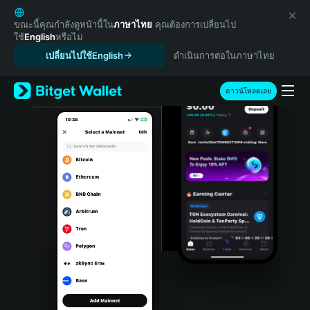
English
日本語
ขณะนี้คุณกำลังดูหน้านี้ใน
ภาษาไทย
คุณต้องการเปลี่ยนไป
ใช้
English
หรือไม่
Tiếng Việt
เปลี่ยนไปใช้English
ดำเนินการต่อในภาษาไทย
Русский
Español (Latinoamérica)
Türkçe
ดาวน์โหลดเลย
Italiano
Français
Deutsch
简体中文
繁體中文
Português (Portugal)
Bahasa Indonesia
ภาษาไทย
हिन्दी
বাংলা
Español
Português (Brasil)
Español (Argentina)