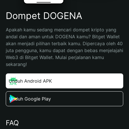
Dompet DOGENA
Apakah kamu sedang mencari dompet kripto yang 
andal dan aman untuk DOGENA kamu? Bitget Wallet 
akan menjadi pilihan terbaik kamu. Dipercaya oleh 40 
juta pengguna, kamu dapat dengan bebas menjelajahi 
Web3 di Bitget Wallet. Mulai perjalanan kamu 
sekarang!
Unduh Android APK
Unduh Google Play
FAQ