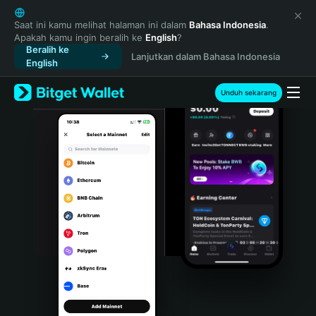
English
日本語
Saat ini kamu melihat halaman ini dalam
Bahasa Indonesia
.
Apakah kamu ingin beralih ke
English
?
Tiếng Việt
Beralih ke
Lanjutkan dalam Bahasa Indonesia
Русский
English
Español (Latinoamérica)
Türkçe
Unduh sekarang
Italiano
Français
Deutsch
简体中文
繁體中文
Português (Portugal)
Bahasa Indonesia
ภาษาไทย
हिन्दी
বাংলা
Español
Português (Brasil)
Español (Argentina)