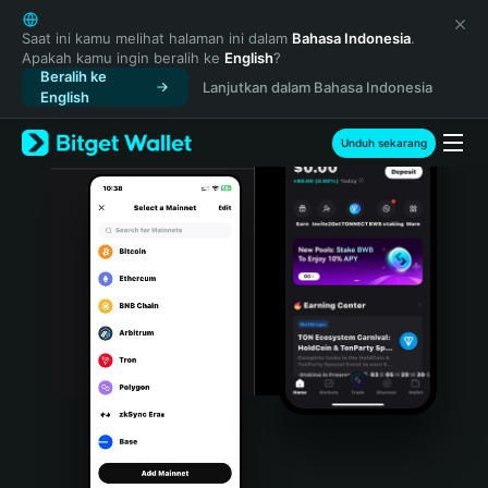
English
日本語
Saat ini kamu melihat halaman ini dalam
Bahasa Indonesia
.
Apakah kamu ingin beralih ke
English
?
Tiếng Việt
Beralih ke
Lanjutkan dalam Bahasa Indonesia
Русский
English
Español (Latinoamérica)
Türkçe
Unduh sekarang
Italiano
Français
Deutsch
简体中文
繁體中文
Português (Portugal)
Bahasa Indonesia
ภาษาไทย
हिन्दी
বাংলা
Español
Português (Brasil)
Español (Argentina)