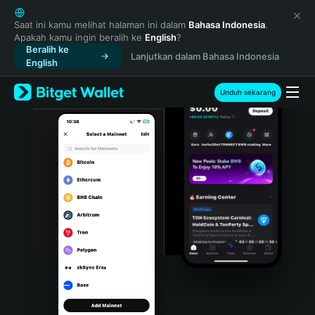
English
日本語
Saat ini kamu melihat halaman ini dalam
Bahasa Indonesia
.
Apakah kamu ingin beralih ke
English
?
Tiếng Việt
Beralih ke
Lanjutkan dalam Bahasa Indonesia
Русский
English
Español (Latinoamérica)
Türkçe
Unduh sekarang
Italiano
Français
Deutsch
简体中文
繁體中文
Português (Portugal)
Bahasa Indonesia
ภาษาไทย
हिन्दी
বাংলা
Español
Português (Brasil)
Español (Argentina)