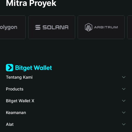
Mitra Proyek
Tentang Kami
Bitget Wallet
Products
Blog
Crypto Card
Bitget Wallet X
Verifikasi keaslian
Stablecoin Earn
Pengembang
Keamanan
Berita kripto
Payfi Crypto
Hubungkan dompet
Dana perlindungan
Alat