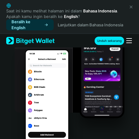
English
日本語
Saat ini kamu melihat halaman ini dalam
Bahasa Indonesia
.
Apakah kamu ingin beralih ke
English
?
Tiếng Việt
Beralih ke
Lanjutkan dalam Bahasa Indonesia
Русский
English
Español (Latinoamérica)
Türkçe
Unduh sekarang
Italiano
Français
Deutsch
简体中文
繁體中文
Português (Portugal)
Bahasa Indonesia
ภาษาไทย
हिन्दी
বাংলা
Español
Português (Brasil)
Español (Argentina)