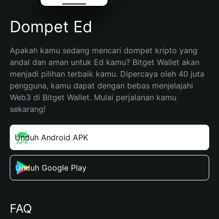
Dompet Ed
Apakah kamu sedang mencari dompet kripto yang 
andal dan aman untuk Ed kamu? Bitget Wallet akan 
menjadi pilihan terbaik kamu. Dipercaya oleh 40 juta 
pengguna, kamu dapat dengan bebas menjelajahi 
Web3 di Bitget Wallet. Mulai perjalanan kamu 
sekarang!
Unduh Android APK
Unduh Google Play
FAQ