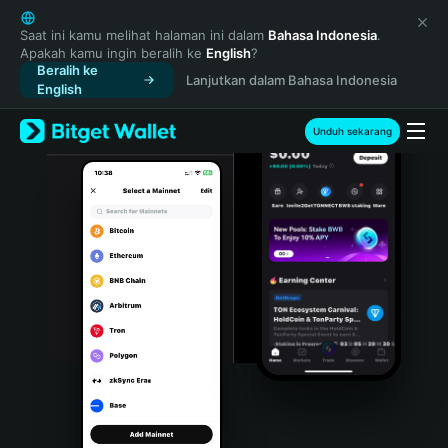
English
日本語
Saat ini kamu melihat halaman ini dalam
Bahasa Indonesia
.
Apakah kamu ingin beralih ke
English
?
Tiếng Việt
Beralih ke
Lanjutkan dalam Bahasa Indonesia
Русский
English
Español (Latinoamérica)
Türkçe
Unduh sekarang
Italiano
Français
Deutsch
简体中文
繁體中文
Português (Portugal)
Bahasa Indonesia
ภาษาไทย
हिन्दी
বাংলা
Español
Português (Brasil)
Español (Argentina)