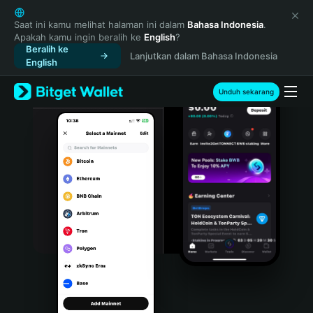
English
日本語
Saat ini kamu melihat halaman ini dalam
Bahasa Indonesia
.
Apakah kamu ingin beralih ke
English
?
Tiếng Việt
Beralih ke
Lanjutkan dalam Bahasa Indonesia
Русский
English
Español (Latinoamérica)
Türkçe
Unduh sekarang
Italiano
Français
Deutsch
简体中文
繁體中文
Português (Portugal)
Bahasa Indonesia
ภาษาไทย
हिन्दी
বাংলা
Español
Português (Brasil)
Español (Argentina)