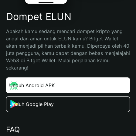
Dompet ELUN
Apakah kamu sedang mencari dompet kripto yang 
andal dan aman untuk ELUN kamu? Bitget Wallet 
akan menjadi pilihan terbaik kamu. Dipercaya oleh 40 
juta pengguna, kamu dapat dengan bebas menjelajahi 
Web3 di Bitget Wallet. Mulai perjalanan kamu 
sekarang!
Unduh Android APK
Unduh Google Play
FAQ